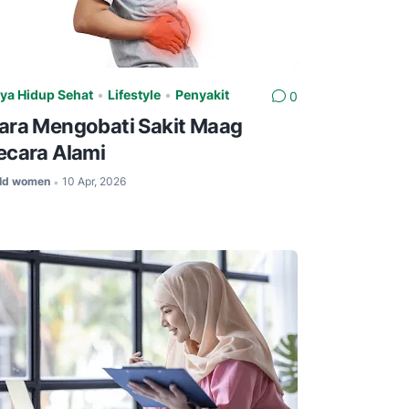
ya Hidup Sehat
•
Lifestyle
•
Penyakit
0
ara Mengobati Sakit Maag
ecara Alami
Id women
10 Apr, 2026
•