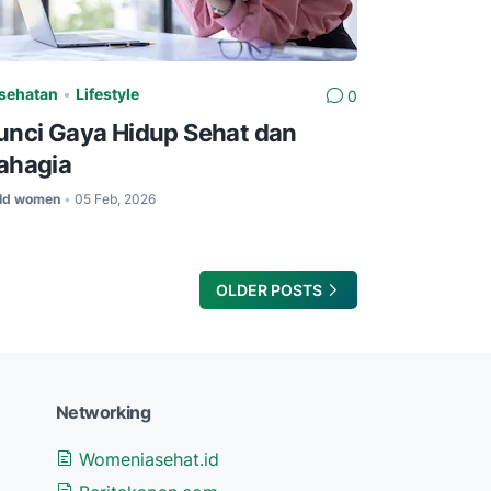
sehatan
•
Lifestyle
0
unci Gaya Hidup Sehat dan
ahagia
Id women
05 Feb, 2026
•
OLDER POSTS
Networking
Womeniasehat.id