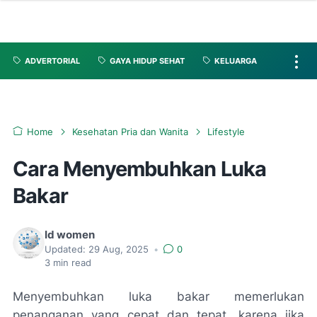
ADVERTORIAL
GAYA HIDUP SEHAT
KELUARGA
Home
Kesehatan Pria dan Wanita
Lifestyle
Cara Menyembuhkan Luka
Bakar
Id women
Updated:
29 Aug, 2025
•
0
3
min read
Menyembuhkan luka bakar memerlukan
penanganan yang cepat dan tepat, karena jika