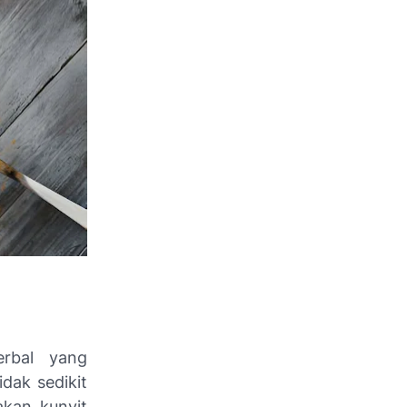
erbal yang
dak sedikit
kan kunyit