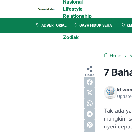
Nasional
Lifestyle
Relationship
Cinta
ADVERTORIAL
GAYA HIDUP SEHAT
KE
Pernikahan
Zodiak
Home
M
7 Bah
Id wo
Update
Tak ada ya
mungkin sa
nyeri cepat