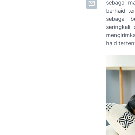
sebagai ma
berhaid te
sebagai b
seringkali
mengirimka
haid terte