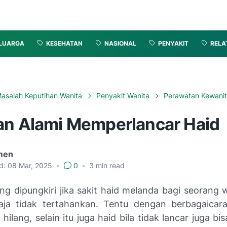
LUARGA
KESEHATAN
NASIONAL
PENYAKIT
RELA
asalah Keputihan Wanita
Penyakit Wanita
Perawatan Kewani
an Alami Memperlancar Haid
men
d:
08 Mar, 2025
•
0
•
3
min read
ng dipungkiri jika sakit haid melanda bagi seorang 
ja tidak tertahankan. Tentu dengan berbagaicar
 hilang, selain itu juga haid bila tidak lancar juga bi