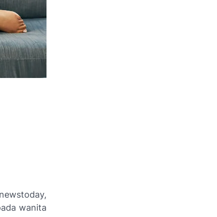
lnewstoday,
pada wanita