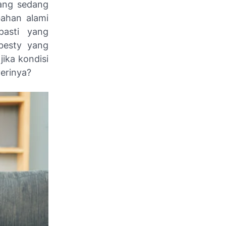
yang sedang
bahan alami
pasti yang
 besty yang
ika kondisi
yerinya?