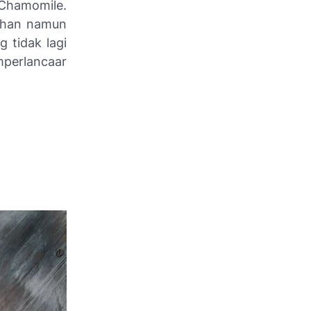
Chamomile.
uahan namun
g tidak lagi
mperlancaar