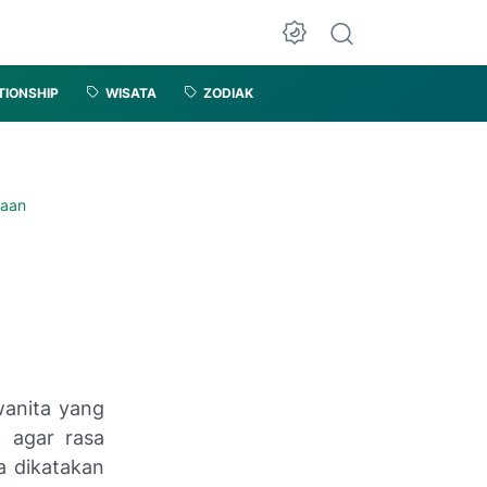
TIONSHIP
WISATA
ZODIAK
taan
wanita yang
a agar rasa
sa dikatakan