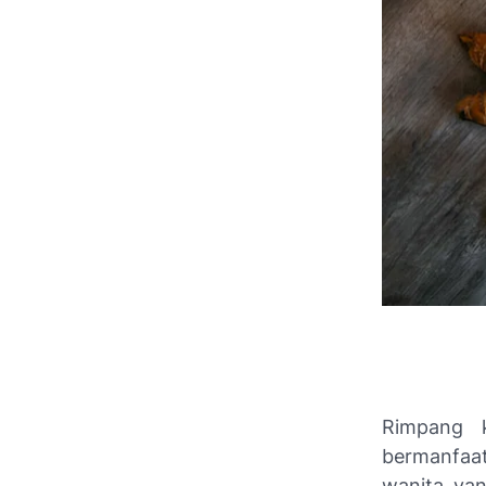
Rimpang k
bermanfaat
wanita ya