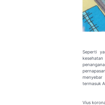
Seperti y
kesehatan
penanganan
pernapasan
menyebar 
termasuk A
Vius koron