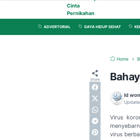
Cinta
Pernikahan
Zodiak
ADVERTORIAL
GAYA HIDUP SEHAT
KE
Home
B
Bahay
Id wo
Update
Virus koro
menyebarny
virus berb