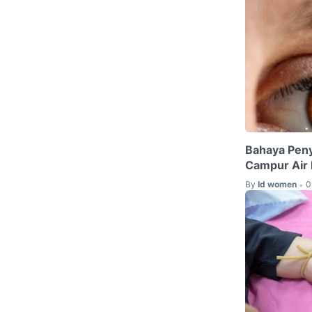
Bahaya Peny
Campur Air 
By
Id women
0
•