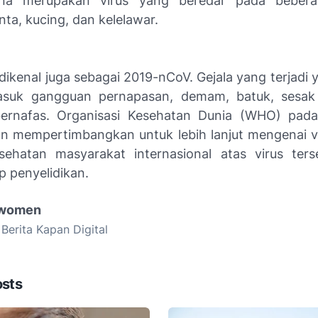
ona merupakan virus yang beredar pada beber
ta, kucing, dan kelelawar.
dikenal juga sebagai 2019-nCoV. Gejala yang terjadi y
masuk gangguan pernapasan, demam, batuk, sesak
bernafas. Organisasi Kesehatan Dunia (WHO) pad
an mempertimbangkan untuk lebih lanjut mengenai v
sehatan masyarakat internasional atas virus ter
p penyelidikan.
 women
 Berita Kapan Digital
osts