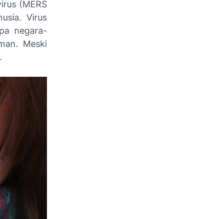
virus (MERS
usia. Virus
apa negara-
aman. Meski
.