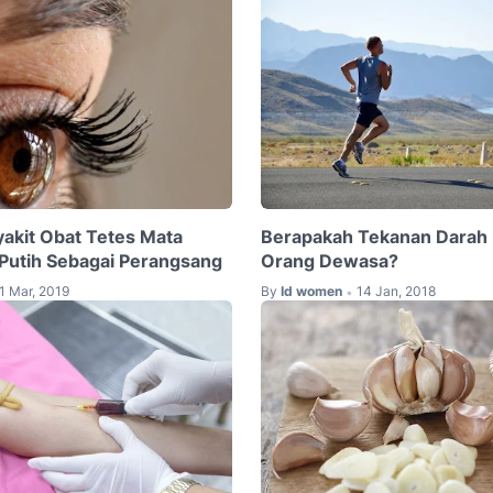
akit Obat Tetes Mata
Berapakah Tekanan Darah
Putih Sebagai Perangsang
Orang Dewasa?
1 Mar, 2019
By
Id women
14 Jan, 2018
•