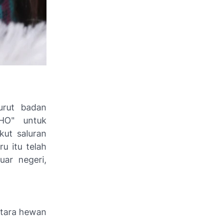
urut badan
HO" untuk
kut saluran
u itu telah
ar negeri,
ntara hewan