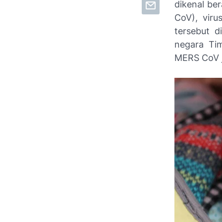
dikenal ber
CoV),
viru
tersebut d
negara Tim
MERS CoV j