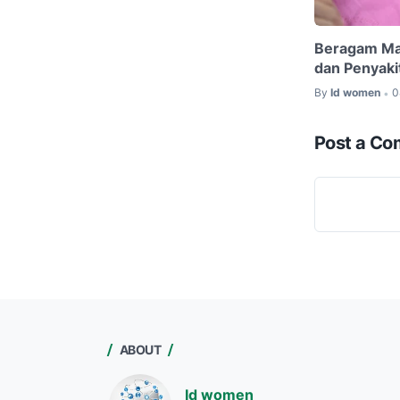
Beragam Ma
dan Penyaki
By
Id women
0
•
Post a C
ABOUT
Id women