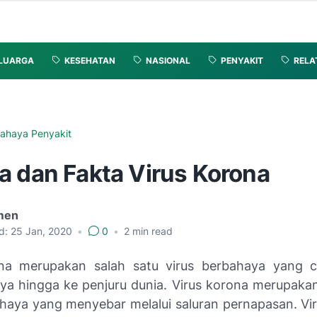
LUARGA
KESEHATAN
NASIONAL
PENYAKIT
RELA
ahaya Penyakit
a dan Fakta Virus Korona
men
d:
25 Jan, 2020
•
0
•
2
min read
na merupakan salah satu virus berbahaya yang c
a hingga ke penjuru dunia. Virus korona merupakan
ahaya yang menyebar melalui saluran pernapasan. Vir