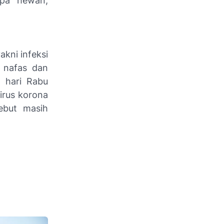
apa hewan,
akni infeksi
 nafas dan
a hari Rabu
irus korona
sebut masih