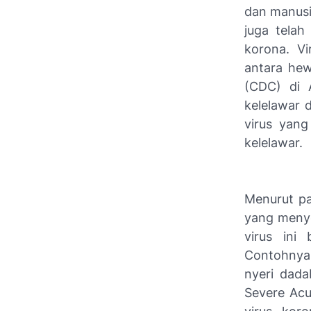
dan manus
juga tela
korona. Vi
antara he
(CDC)
di A
kelelawar 
virus yan
kelelawar.
Menurut pa
yang menye
virus ini
Contohnya,
nyeri dada
Severe Ac