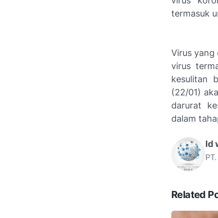
virus kor
termasuk un
Virus yang 
virus ter
kesulitan 
(22/01) ak
darurat ke
dalam taha
Id
PT.
Related P