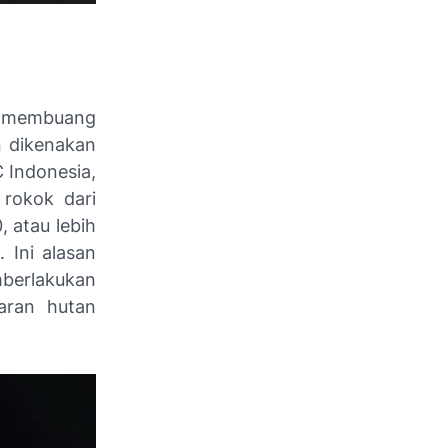
ng membuang
n dikenakan
 Indonesia,
rokok dari
, atau lebih
 Ini alasan
mberlakukan
aran hutan