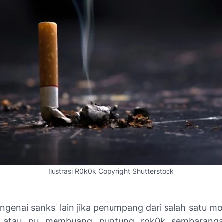
Ilustrasi R0k0k Copyright Shutterstock
genai sanksi lain jika penumpang dari salah satu mob
 atau pu membuang puntung rok0k sembaranga