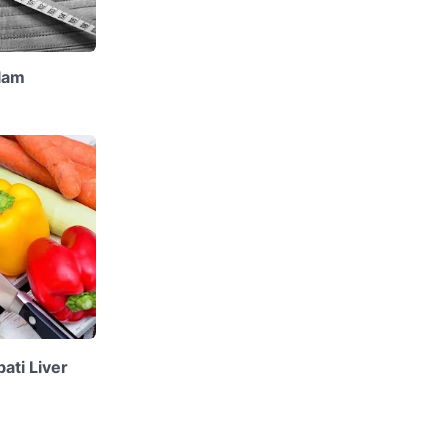
lam
ti Liver