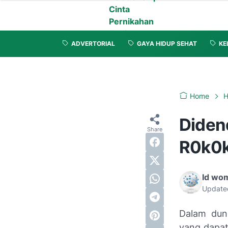
Cinta
Pernikahan
Zodiak
ADVERTORIAL
GAYA HIDUP SEHAT
KE
Home
H
Diden
R0k0k 
Id wo
Update
Dalam duni
yang dapat