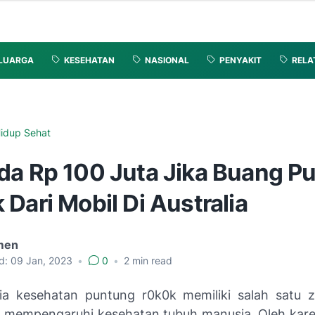
LUARGA
KESEHATAN
NASIONAL
PENYAKIT
RELA
idup Sehat
da Rp 100 Juta Jika Buang P
Dari Mobil Di Australia
men
d:
09 Jan, 2023
•
0
•
2
min read
a kesehatan puntung r0k0k memiliki salah satu 
 mempengaruhi kesehatan tubuh manusia. Oleh karen