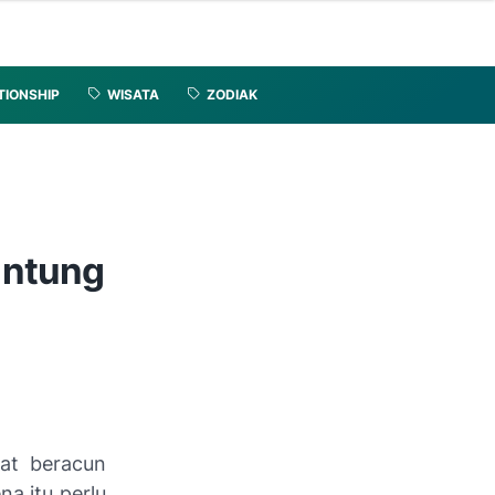
TIONSHIP
WISATA
ZODIAK
untung
zat beracun
a itu perlu