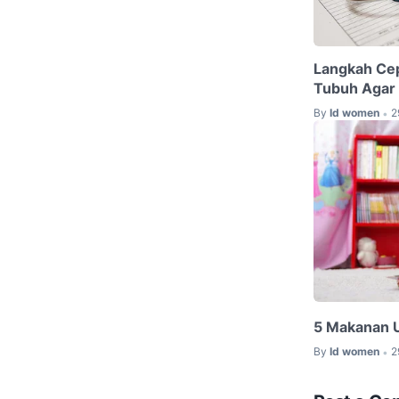
Langkah Ce
Tubuh Agar 
By
Id women
2
•
5 Makanan 
By
Id women
2
•