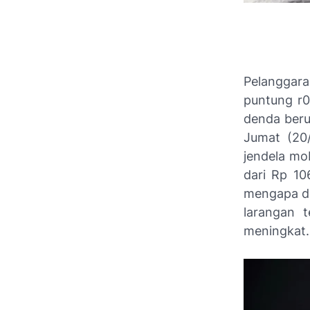
Pelanggara
puntung r0
denda beru
Jumat (20
jendela mob
dari Rp 10
mengapa di
larangan 
meningkat.