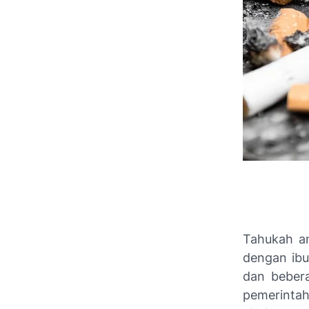
Tahukah an
dengan ib
dan bebera
pemerinta