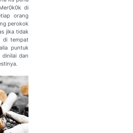
 Mer0k0k di
etiap orang
ang perokok
s jika tidak
 di tempat
alia puntuk
dinilai dan
stinya.