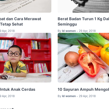
pat dan Cara Merawat
Berat Badan Turun 1 Kg Da
Tetap Sehat
Seminggu
9 Apr, 2018
By
Id women
29 Apr, 2018
•
Untuk Anak Cerdas
10 Sayuran Ampuh Mengoba
9 Apr, 2018
By
Id women
29 Apr, 2018
•