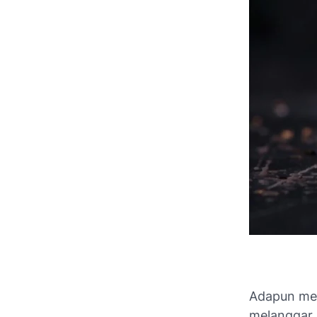
Adapun men
melanggar