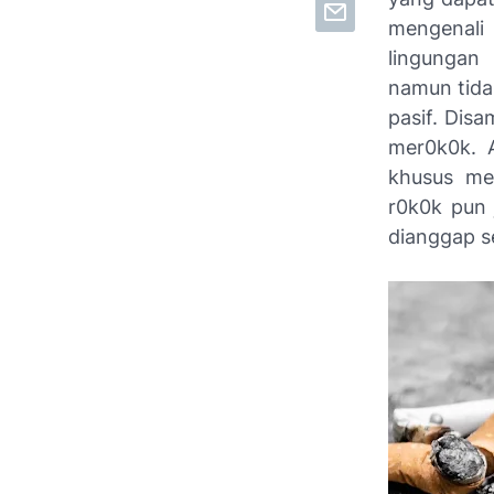
mengenali 
lingungan 
namun tida
pasif. Disa
mer0k0k. 
khusus mer
r0k0k pun 
dianggap s