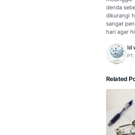
denda sebe
dikurangi 
sangat pen
hari agar h
Id
PT.
Related P