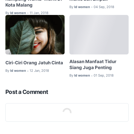
Kota Malang
By
Id women
04 Sep, 2018
•
By
Id women
11 Jan, 2018
•
Alasan Manfaat Tidur
Ciri-Ciri Orang Jatuh Cinta
Siang Juga Penting
By
Id women
12 Jan, 2018
•
By
Id women
01 Sep, 2018
•
Post a Comment