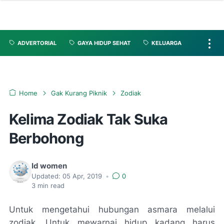
ADVERTORIAL
GAYA HIDUP SEHAT
KELUARGA
Home
Gak Kurang Piknik
Zodiak
Kelima Zodiak Tak Suka
Berbohong
Id women
Updated:
05 Apr, 2019
•
0
3
min read
Untuk mengetahui hubungan asmara melalui
zodiak. Untuk mewarnai hidup kadang harus