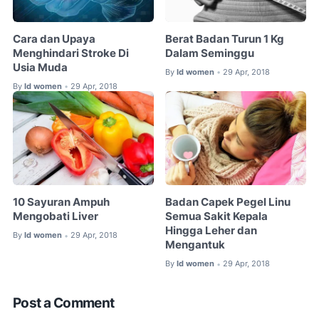
Cara dan Upaya
Berat Badan Turun 1 Kg
Menghindari Stroke Di
Dalam Seminggu
Usia Muda
By
Id women
29 Apr, 2018
•
By
Id women
29 Apr, 2018
•
10 Sayuran Ampuh
Badan Capek Pegel Linu
Mengobati Liver
Semua Sakit Kepala
Hingga Leher dan
By
Id women
29 Apr, 2018
•
Mengantuk
By
Id women
29 Apr, 2018
•
Post a Comment