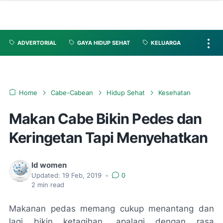
ADVERTORIAL
GAYA HIDUP SEHAT
KELUARGA
Home
Cabe-Cabean
Hidup Sehat
Kesehatan
Makan Cabe Bikin Pedes dan
Keringetan Tapi Menyehatkan
Id women
Updated:
19 Feb, 2019
•
0
2
min read
Makanan pedas memang cukup menantang dan
lagi bikin ketagihan, apalagi dengan rasa