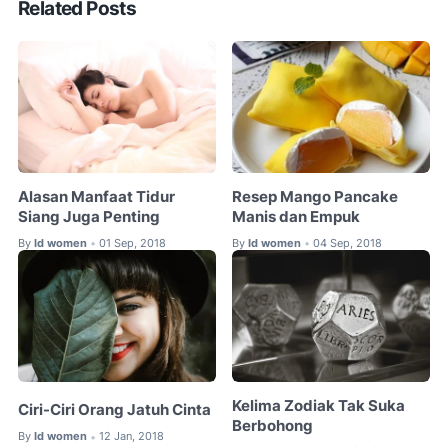
Related Posts
Alasan Manfaat Tidur
Resep Mango Pancake
Siang Juga Penting
Manis dan Empuk
By
Id women
01 Sep, 2018
By
Id women
04 Sep, 2018
•
•
Kelima Zodiak Tak Suka
Ciri-Ciri Orang Jatuh Cinta
Berbohong
By
Id women
12 Jan, 2018
•