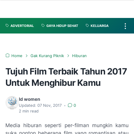
ADVERTORIAL
GAYA HIDUP SEHAT
KELUARGA
Home
Gak Kurang Piknik
Hiburan
Tujuh Film Terbaik Tahun 2017
Untuk Menghibur Kamu
Id women
Updated:
07 Nov, 2017
•
0
2
min read
Media hiburan seperti per-filman mungkin kamu
suka nonton beberapa film yang romantisan atau