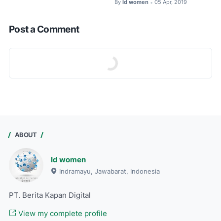
By
Id women
05 Apr, 2019
•
Post a Comment
ABOUT
Id women
Indramayu, Jawabarat, Indonesia
PT. Berita Kapan Digital
View my complete profile