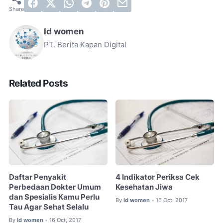
Id women
PT. Berita Kapan Digital
Related Posts
Daftar Penyakit
4 Indikator Periksa Cek
Perbedaan Dokter Umum
Kesehatan Jiwa
dan Spesialis Kamu Perlu
By
Id women
16 Oct, 2017
•
Tau Agar Sehat Selalu
By
Id women
16 Oct, 2017
•