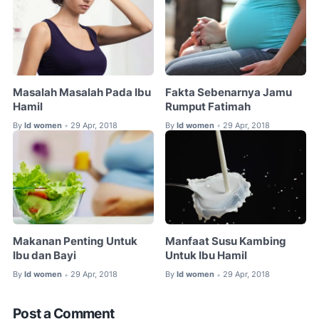
Masalah Masalah Pada Ibu
Fakta Sebenarnya Jamu
Hamil
Rumput Fatimah
By
Id women
29 Apr, 2018
By
Id women
29 Apr, 2018
•
•
Makanan Penting Untuk
Manfaat Susu Kambing
Ibu dan Bayi
Untuk Ibu Hamil
By
Id women
29 Apr, 2018
By
Id women
29 Apr, 2018
•
•
Post a Comment